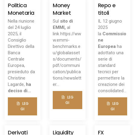
Politica
Money
Repo e
Monetaria
Market
titoli
Nella riunione
Sul
sito di
IL 12 giugno
del 24 luglio
EMMI,
al
2025
2025, il
link
https://ww
la
Commissio
Consiglio
w.emmi-
ne
Direttivo della
benchmarks.e
Europea
ha
Banca
u/globalasset
adottato una
Centrale
s/documents/
serie di
Europea,
pdf/communi
standard
presieduto da
cation/publica
tecnici per
Christine
tions/newslett
permettere la
Lagarde,
ha
er...
creazione dei
deciso di...
consolidated...
LEG
GI
LEG
LEG
GI
GI
Derivati
Liquidity
FX