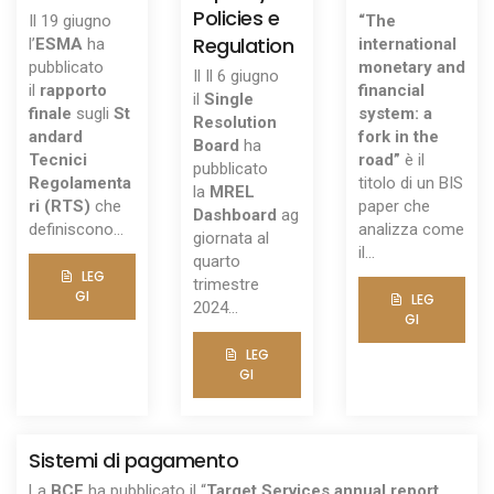
Policies e
Il 19 giugno
“The
Regulation
l’
ESMA
ha
international
pubblicato
monetary and
Il Il 6 giugno
il
rapporto
financial
il
Single
finale
sugli
St
system: a
Resolution
andard
fork in the
Board
ha
Tecnici
road”
è il
pubblicato
Regolamenta
titolo di un BIS
la
MREL
ri (RTS)
che
paper che
Dashboard
ag
definiscono...
analizza come
giornata al
il...
quarto
LEG
trimestre
GI
LEG
2024...
GI
LEG
GI
Sistemi di pagamento
La
BCE
ha pubblicato il “
Target Services annual report