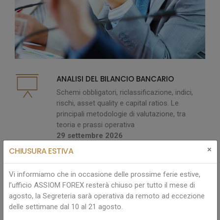
ANALISI DEL BILANCIO BANCARIO
Schemi obbligatori, riclassificazione, indici,
rischi, asset quality e capital ratios. Le
principali metodologie di valutazione, tra
teoria e prassi operativa
29 settembre 2026
×
CHIUSURA ESTIVA
OPERAZIONI SUL CAPITALE SOCIALE
Vi informiamo che in occasione delle prossime ferie estive,
(strumenti "equity" e "quasi equity")
l’ufficio ASSIOM FOREX resterà chiuso per tutto il mese di
Aucap, IPO, ABB, SPAC, titoli ibridi
agosto, la Segreteria sarà operativa da remoto ad eccezione
01 ottobre 2026
delle settimane dal 10 al 21 agosto.