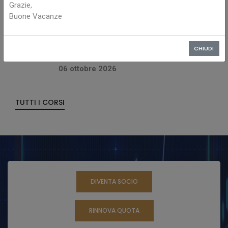
Grazie,
ETF, QUANDO LO STRUMENTO E' PIU
Buone Vacanze
COMPLESSO DI QUEL CHE SEMBRA
Analisi delle tecniche di selezione e di
gestione di un portafoglio in ETF all'interno di
CHIUDI
un mercato in continua crescita
06 ottobre 2026
TUTTI I CORSI
DIVENTA SOCIO
RINNOVA QUOTA